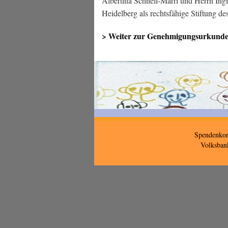
Albertina Schnell-Marri und Herrn Ingm
Heidelberg als rechtsfähige Stiftung d
> Weiter zur Genehmigungsurkunde 
Spendenkon
Volksban