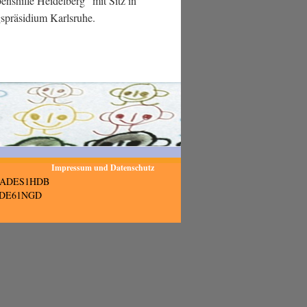
enshilfe Heidelberg“ mit Sitz in
gspräsidium Karlsruhe.
Impressum und Datenschutz
SOLADES1HDB
ENODE61NGD