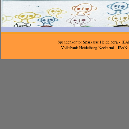
Spendenkonto: Sparkasse Heidelberg - 
Volksbank Heidelberg-Neckartal - IB